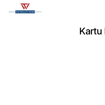
Kartu