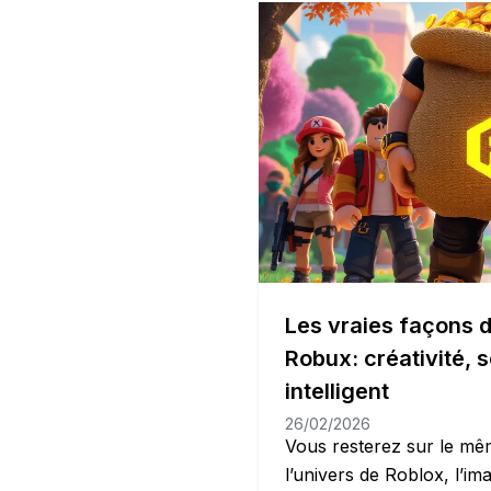
Les vraies façons 
Robux: créativité, s
intelligent
26/02/2026
Vous resterez sur le mê
l’univers de Roblox, l’im