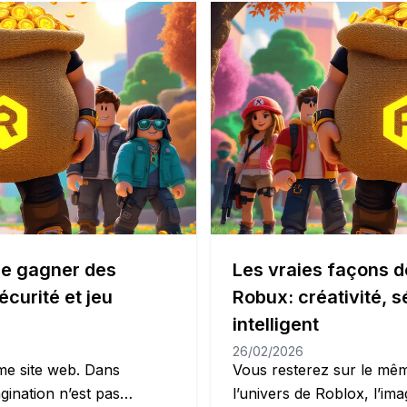
de gagner des
Les vraies façons 
écurité et jeu
Robux: créativité, s
intelligent
26/02/2026
me site web. Dans
Vous resterez sur le mêm
agination n’est pas
l’univers de Roblox, l’ima