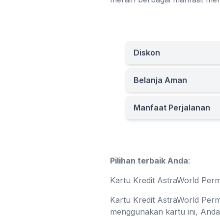
Diskon
Belanja Aman
Manfaat Perjalanan
Pilihan terbaik Anda
:
Kartu Kredit AstraWorld Per
Kartu Kredit AstraWorld Per
menggunakan kartu ini, Anda