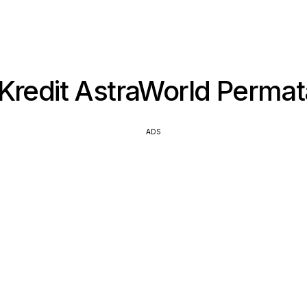
 Kredit AstraWorld Permat
ADS