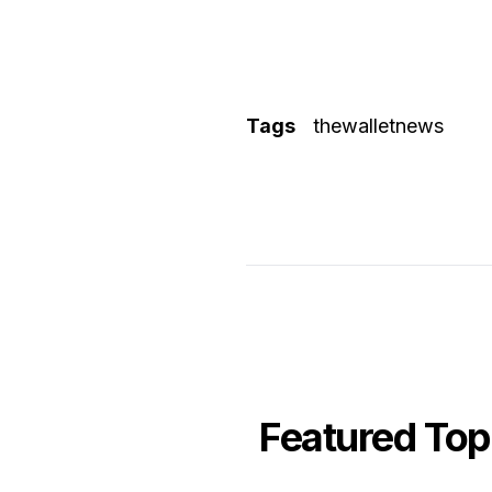
Tags
thewalletnews
Featured Top