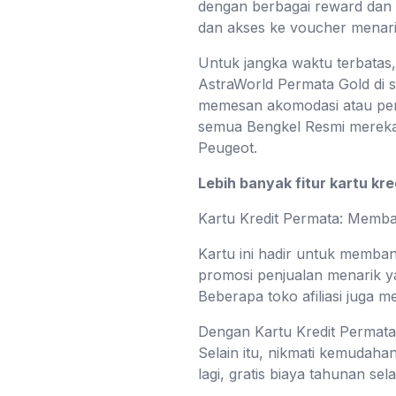
dengan berbagai reward dan 
dan akses ke voucher menarik
Untuk jangka waktu terbatas
AstraWorld Permata Gold di 
memesan akomodasi atau pen
semua Bengkel Resmi mereka,
Peugeot.
Lebih banyak fitur kartu kre
Kartu Kredit Permata: Memb
Kartu ini hadir untuk memba
promosi penjualan menarik y
Beberapa toko afiliasi juga 
Dengan Kartu Kredit Permata
Selain itu, nikmati kemudaha
lagi, gratis biaya tahunan s