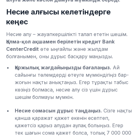
Несие алғысы келетіндерге
кеңес
Несие алу – жауапкершілікті талап ететін шешім.
Қолма-қол ақшамен берілетін кредит Bank
CenterCredit
өте ыңғайлы және жылдам
болғанымен, оны дұрыс басқару маңызды.
Қаржылық жағдайыңызды бағалаңыз.
Ай
сайынғы төлемдерді өтеуге мүмкіндігіңіз бар-
жоғын нақты анықтаңыз. Егер тұрақты табыс
көзіңіз болмаса, несие алу сіз үшін дұрыс
шешім болмауы мүмкін.
Несие сомасын дұрыс таңдаңыз.
Сізге нақты
қанша қаражат қажет екенін есептеп,
қажетсіз қарыз алудан аулақ болыңыз. Егер
тек шағын сома қажет болса, толық 7 000 000