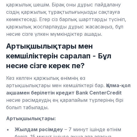
қаржылық шешім. Бірақ оны дұрыс пайдалану
сіздің қаржылық тұрақтылығыңызды сақтауға
көмектеседі. Егер сіз барлық шарттарды түсініп,
қаржылық жоспарлауды дұрыс жасасаңыз, бұл
несие сізге үлкен мүмкіндіктер ашады.
Артықшылықтары мен
кемшіліктерін саралап - Бұл
несие сізге керек пе?
Кез келген қаржылық өнімнің өз
артықшылықтары мен кемшіліктері бар.
Қолма-қол
ақшамен берілетін кредит Bank CenterCredit
несие рәсімдеудің ең қарапайым түрлерінің бірі
болып табылады.
Артықшылықтары:
Жылдам рәсімдеу
– 7 минут ішінде өтінім
беріп, 15 минут ішінде ақша ала аласыз