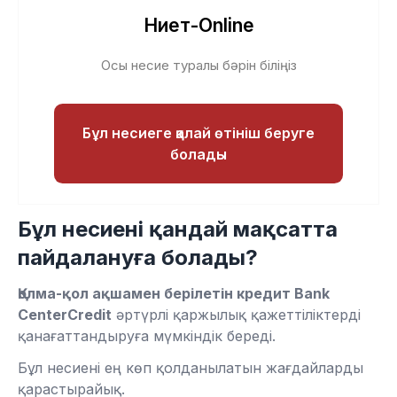
Ниет-Online
Осы несие туралы бәрін біліңіз
Бұл несиеге қалай өтініш беруге
болады
Бұл несиені қандай мақсатта
пайдалануға болады?
Қолма-қол ақшамен берілетін кредит Bank
CenterCredit
әртүрлі қаржылық қажеттіліктерді
қанағаттандыруға мүмкіндік береді.
Бұл несиені ең көп қолданылатын жағдайларды
қарастырайық.