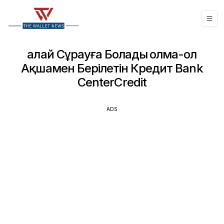
Қалай Сұрауға Болады Қолма-Қол
Ақшамен Берілетін Кредит Bank
CenterCredit
ADS