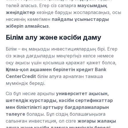
төлей аласыз. Егер сіз сапарға
маусымдық
жеңілдіктер
кезінде баруды жоспарласаңыз, осы
несиенің көмегімен
пайдалы ұсыныстарды
жіберіп алмайсыз
.
Білім алу және кәсіби даму
Білім – ең маңызды инвестициялардың бірі. Егер
сіз жаңа дағдыларды меңгергіңіз келсе немесе
оқу ақысы үшін қосымша қаражат қажет болса,
Қолма-қол ақшамен берілетін кредит Bank
CenterCredit
білім алуға арналған тамаша
мүмкіндік береді.
Сіз бұл несие арқылы
университет ақысын,
шетелдік курстарды, кәсіби сертификаттар
мен біліктілікті арттыру бағдарламаларын
төлеуге
болады. Бұл сіздің болашағыңызға
салынған инвестиция, ол сізге
жоғары жалақы
алуға және кәсіби дамуға мүмкіндік береді
.