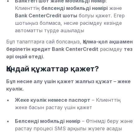
Банктегі шот және мобильді нөмір
:
Клиенттің
белсенді мобильді нөмірі
және
Bank CenterCredit шоты
болуы қажет. Егер
шотыңыз болмаса, несие рәсімдеу кезінде
автоматты түрде ашылады
Бұл талаптарға сай болсаңыз,
Қолма-қол ақшамен
берілетін кредит Bank CenterCredit
рәсімдеу
тез
әрі оңай өтеді
.
Қандай құжаттар қажет?
Бұл несие алу үшін қажет жалғыз құжат – жеке
куәлік.
Жеке куәлік немесе паспорт
– Клиенттің
жеке басын растау үшін қажет
Белсенді мобильді нөмір
– Өтінімді беру және
растау процесі SMS арқылы жүзеге асады