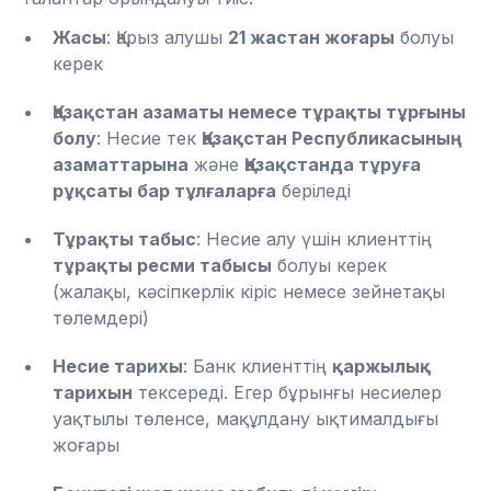
Жасы
: Қарыз алушы
21 жастан жоғары
болуы
керек
Қазақстан азаматы немесе тұрақты тұрғыны
болу
: Несие тек
Қазақстан Республикасының
азаматтарына
және
Қазақстанда тұруға
рұқсаты бар тұлғаларға
беріледі
Тұрақты табыс
: Несие алу үшін клиенттің
тұрақты ресми табысы
болуы керек
(жалақы, кәсіпкерлік кіріс немесе зейнетақы
төлемдері)
Несие тарихы
: Банк клиенттің
қаржылық
тарихын
тексереді. Егер бұрынғы несиелер
уақтылы төленсе, мақұлдану ықтималдығы
жоғары