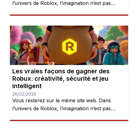
l’univers de Roblox, l’imagination n’est pas
seulement encouragée — elle est récompensée.
Chaque jour, des millions de joueurs se
connectent pour explorer des mondes, créer
des expériences et donner vie à leurs idées.
Mais après quelques heures de jeu, une chose
devient évidente : les Robux peuvent […]
Les vraies façons de gagner des
Robux: créativité, sécurité et jeu
intelligent
26/02/2026
Vous resterez sur le même site web. Dans
l’univers de Roblox, l’imagination n’est pas
seulement encouragée — elle est récompensée.
Chaque jour, des millions de joueurs se
connectent pour explorer des mondes, créer