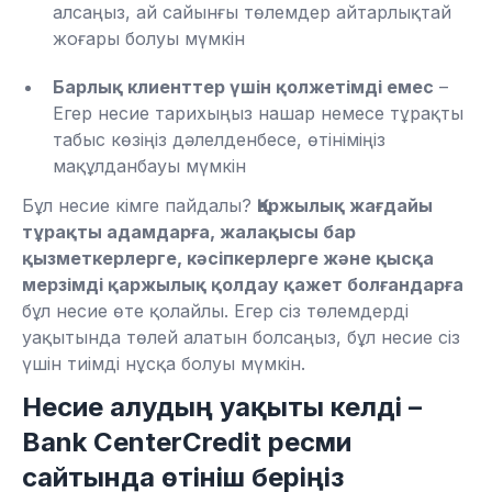
алсаңыз, ай сайынғы төлемдер айтарлықтай
жоғары болуы мүмкін
Барлық клиенттер үшін қолжетімді емес
–
Егер несие тарихыңыз нашар немесе тұрақты
табыс көзіңіз дәлелденбесе, өтініміңіз
мақұлданбауы мүмкін
Бұл несие кімге пайдалы?
Қаржылық жағдайы
тұрақты адамдарға, жалақысы бар
қызметкерлерге, кәсіпкерлерге және қысқа
мерзімді қаржылық қолдау қажет болғандарға
бұл несие өте қолайлы. Егер сіз төлемдерді
уақытында төлей алатын болсаңыз, бұл несие сіз
үшін тиімді нұсқа болуы мүмкін.
Несие алудың уақыты келді –
Bank CenterCredit ресми
сайтында өтініш беріңіз