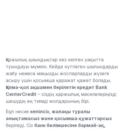
Қаржылық қиындықтар кез келген уақытта
туындауы мүмкін. Кейде күтпеген шығындарды
жабу немесе маңызды жоспарларды жүзеге
асыру үшін қосымша қаражат қажет болады.
Қолма-қол ақшамен берілетін кредит Bank
CenterCredit
– сіздің қаржылық мәселелеріңізді
шешудің ең тиімді жолдарының бірі.
Бұл несие
кепілсіз, жалақы туралы
анықтамасыз және қосымша құжаттарсыз
беріледі. Сіз
банк бөлімшесіне бармай-ақ,