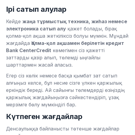
Ірі сатып алулар
Кейде
жаңа тұрмыстық техника, жиһаз немесе
электроника сатып алу
қажет болады, бірақ
қолма-қол ақша жеткіліксіз болуы мүмкін. Мұндай
жағдайда
Қолма-қол ақшамен берілетін кредит
Bank CenterCredit
көмегімен сіз қажетті
заттарды қазір алып, төлемді ыңғайлы
шарттармен жасай аласыз.
Егер сіз көлік немесе басқа қымбат зат сатып
алғыңыз келсе, бұл несие сізге үлкен қаржылық
еркіндік береді. Ай сайынғы төлемдерді өзіңіздің
қаржылық жағдайыңызға сәйкестендіріп, ұзақ
мерзімге бөлу мүмкіндігі бар.
Күтпеген жағдайлар
Денсаулыққа байланысты төтенше жағдайлар