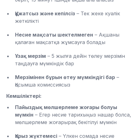
Құжатсыз және кепілсіз
– Тек жеке куәлік
жеткілікті
Несие мақсаты шектелмеген
– Ақшаны
қалаған мақсатқа жұмсауға болады
Ұзақ мерзім
– 5 жылға дейін төлеу мерзімін
таңдауға мүмкіндік бар
Мерзімінен бұрын өтеу мүмкіндігі бар
–
Қосымша комиссиясыз
Кемшіліктері:
Пайыздық мөлшерлеме жоғары болуы
мүмкін
– Егер несие тарихыңыз нашар болса,
мөлшерлеме жоғарырақ бекітілуі мүмкін
Қарыз жүктемесі
– Үлкен сомада несие