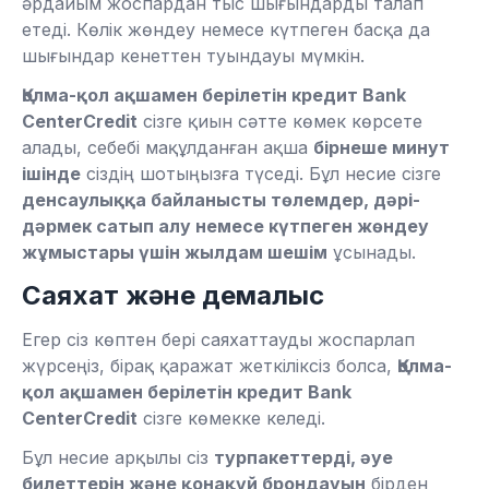
әрдайым жоспардан тыс шығындарды талап
етеді. Көлік жөндеу немесе күтпеген басқа да
шығындар кенеттен туындауы мүмкін.
Қолма-қол ақшамен берілетін кредит Bank
CenterCredit
сізге қиын сәтте көмек көрсете
алады, себебі мақұлданған ақша
бірнеше минут
ішінде
сіздің шотыңызға түседі. Бұл несие сізге
денсаулыққа байланысты төлемдер, дәрі-
дәрмек сатып алу немесе күтпеген жөндеу
жұмыстары үшін жылдам шешім
ұсынады.
Саяхат және демалыс
Егер сіз көптен бері саяхаттауды жоспарлап
жүрсеңіз, бірақ қаражат жеткіліксіз болса,
Қолма-
қол ақшамен берілетін кредит Bank
CenterCredit
сізге көмекке келеді.
Бұл несие арқылы сіз
турпакеттерді, әуе
билеттерін және қонақүй брондауын
бірден