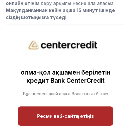
онлайн өтінім
беру арқылы несие ала аласыз.
Мақұлданғаннан кейін ақша 15 минут ішінде
сіздің шотыңызға түседі
.
Қолма-қол ақшамен берілетін
кредит Bank CenterCredit
Бұл несиені қалай алуға болатынын біліңіз
Ресми веб-сайтқа өтіңіз