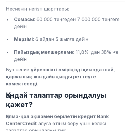
Несиенің негізгі шарттары:
Сомасы
: 60 000 теңгеден 7 000 000 теңгеге
дейін
Мерзімі
: 6 айдан 5 жылға дейін
Пайыздық мөлшерлеме
: 11,8%-дан 38%-ға
дейін
Бұл несие
үйреншікті өміріңізді қиындатпай,
қаржылық жағдайыңызды реттеуге
көмектеседі
.
Қандай талаптар орындалуы
қажет?
Қолма-қол ақшамен берілетін кредит Bank
CenterCredit
алуға өтінім беру үшін келесі
талаптар орындалуы тиіс: