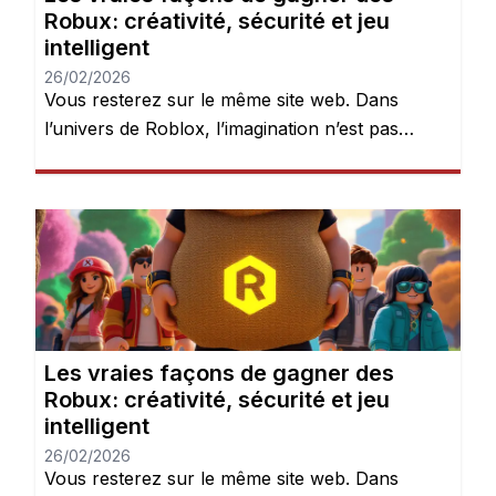
Robux: créativité, sécurité et jeu
intelligent
26/02/2026
Vous resterez sur le même site web. Dans
l’univers de Roblox, l’imagination n’est pas
seulement encouragée — elle est récompensée.
Chaque jour, des millions de joueurs se
connectent pour explorer des mondes, créer
des expériences et donner vie à leurs idées.
Mais après quelques heures de jeu, une chose
devient évidente : les Robux peuvent […]
Les vraies façons de gagner des
Robux: créativité, sécurité et jeu
intelligent
26/02/2026
Vous resterez sur le même site web. Dans