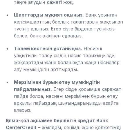
теңге алудың қажеті жоқ.
Шарттарды мұқият оқыңыз.
Банк ұсынған
келісімшарттың барлық талаптарын жақсылап
түсініп алыңыз. Егер сізге бірдеңе түсініксіз
болса, банк өкілінен сұраңыз.
Төлем кестесін ұстаныңыз.
Несиені
уақытылы төлеу сіздің несие тарихыңызды
жақсартады және болашақта жаңа несиелер
алу мүмкіндігін арттырады.
Мерзімінен бұрын өтеу мүмкіндігін
пайдаланыңыз.
Егер сізде қосымша қаражат
пайда болса, несиені мерзімінен бұрын өтеу
арқылы пайыздық шығындарыңызды азайта
аласыз.
Қолма-қол ақшамен берілетін кредит Bank
CenterCredit
– жылдам, сенімді және қолжетімді