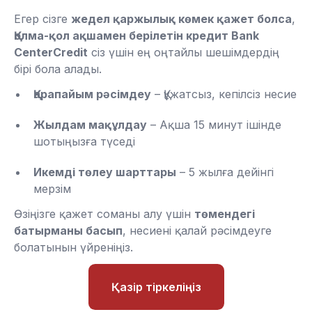
Егер сізге
жедел қаржылық көмек қажет болса
,
Қолма-қол ақшамен берілетін кредит Bank
CenterCredit
сіз үшін ең оңтайлы шешімдердің
бірі бола алады.
Қарапайым рәсімдеу
– Құжатсыз, кепілсіз несие
Жылдам мақұлдау
– Ақша 15 минут ішінде
шотыңызға түседі
Икемді төлеу шарттары
– 5 жылға дейінгі
мерзім
Өзіңізге қажет соманы алу үшін
төмендегі
батырманы басып
, несиені қалай рәсімдеуге
болатынын үйреніңіз.
Қазір тіркеліңіз