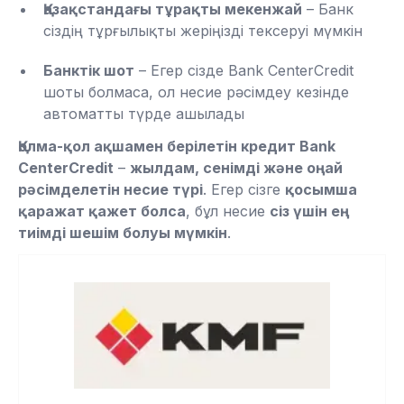
Қазақстандағы тұрақты мекенжай
– Банк
сіздің тұрғылықты жеріңізді тексеруі мүмкін
Банктік шот
– Егер сізде Bank CenterCredit
шоты болмаса, ол несие рәсімдеу кезінде
автоматты түрде ашылады
Қолма-қол ақшамен берілетін кредит Bank
CenterCredit
–
жылдам, сенімді және оңай
рәсімделетін несие түрі
. Егер сізге
қосымша
қаражат қажет болса
, бұл несие
сіз үшін ең
тиімді шешім болуы мүмкін
.