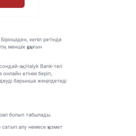
Біріншіден, кепіл ретінде
ң меншік құқығын
ондай-ақ, Halyk Bank-тегі
 онлайн өтінім беріп,
мдеуді барынша жеңілдетеді
құрал болып табылады.
 сатып алу немесе қызмет