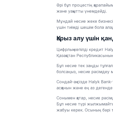
Әрі бұл процестің қарапай
және уақытты үнемдейді.
Мұндай несие жеке бизнесін
үшін тиімді шешім бола ала
Қарыз алу үшін қа
Цифрлық кепілді кредит Hal
Қазақстан Республикасының
Бұл несие тек заңды тұлғал
болсаңыз, несие рәсімдеу м
Сондай-ақ сізде Halyk Bank
асқанын және ең аз деген
Сонымен қатар, несие рәсім
Бұл несие түрі жылжымайтын
жабуы керек. Осының бәрі т