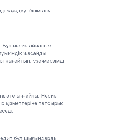
ді жөндеу, білім алу
і. Бұл несие айналым
мүмкіндік жасайды.
ы нығайтып, ұзақ мерзімді
тқа өте ыңғайлы. Несие
ыс қызметтеріне тапсырыс
еседі.
 кредит бұл шығындарды