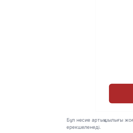
Бұл несие артықшылығы жоға
ерекшеленеді.