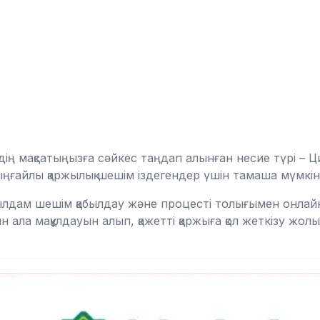
здің мақсатыңызға сәйкес таңдап алынған несие түрі – Ц
ыңғайлы қаржылық шешім іздегендер үшін тамаша мүмкін
ылдам шешім қабылдау және процесті толығымен онлайн
н ала мақұлдауын алып, қажетті қаржыға қол жеткізу жол