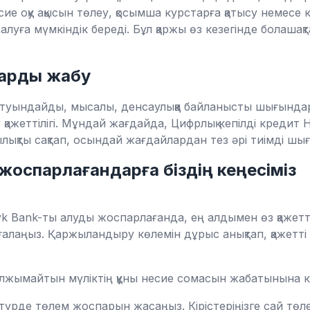
сие оқу ақысын төлеу, қосымша курстарға қатысу немесе 
 алуға мүмкіндік береді. Бұл қаржы өз кезегінде болаша
арды жабу
 туындайды, мысалы, денсаулыққа байланысты шығынд
ажеттілігі. Мұндай жағдайда, Цифрлық кепілді кредит Ha
ылықты сақтап, осындай жағдайлардан тез әрі тиімді шығ
жоспарлағандарға біздің кеңесіміз
yk Bank-ты алуды жоспарлағанда, ең алдымен өз қажеттіл
бағалаңыз. Қаржыландыру көлемін дұрыс анықтап, қажетті
лжымайтын мүліктің құны несие сомасын жабатынына көз
 түрде төлем жоспарын жасаңыз. Кірістеріңізге сай төле