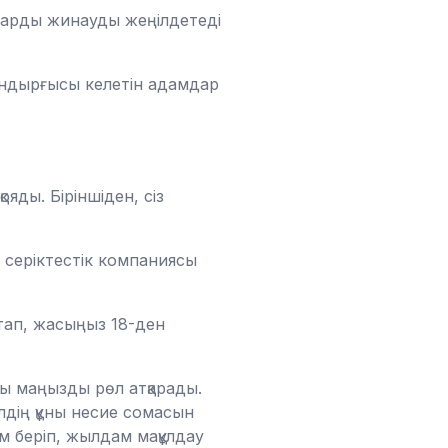
ттарды жинауды жеңілдетеді
тандырғысы келетін адамдар
яды. Біріншіден, сіз
е серіктестік компаниясы
стап, жасыңыз 18-ден
ны маңызды рөл атқарады.
ілдің құны несие сомасын
м беріп, жылдам мақұлдау