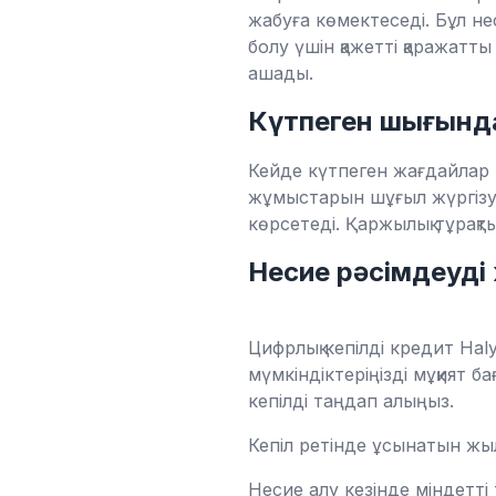
жабуға көмектеседі. Бұл не
болу үшін қажетті қаражатты
ашады.
Күтпеген шығынд
Кейде күтпеген жағдайлар
жұмыстарын шұғыл жүргізу қ
көрсетеді. Қаржылық тұрақт
Несие рәсімдеуді 
Цифрлық кепілді кредит Hal
мүмкіндіктеріңізді мұқият 
кепілді таңдап алыңыз.
Кепіл ретінде ұсынатын жы
Несие алу кезінде міндетті