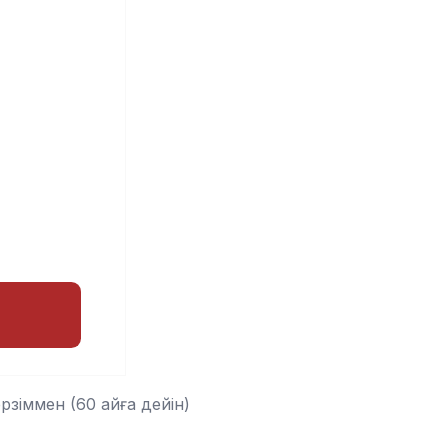
рзіммен (60 айға дейін)