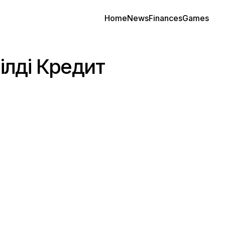
Home
News
Finances
Games
ілді Кредит