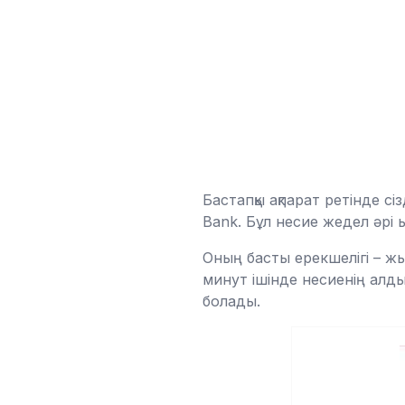
Бастапқы ақпарат ретінде сі
Bank. Бұл несие жедел әрі 
Оның басты ерекшелігі – ж
минут ішінде несиенің алды
болады.