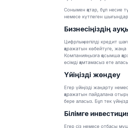
Сонымен қатар, бұл несие тү
немесе күтпеген шығындар
Бизнесіңіздің ау
Цифрлық кепілді кредит ша
қаражатын көбейтуге, жаңа 
Компанияңызға қосымша қарж
өсімді қамтамасыз ете аласы
Үйіңізді жөндеу
Егер үйіңізді жаңарту немес
қаражатын пайдалана отырып
бере аласыз. Бұл тек үйіңіз
Білімге инвестици
Егер сіз немесе отбасы мүш