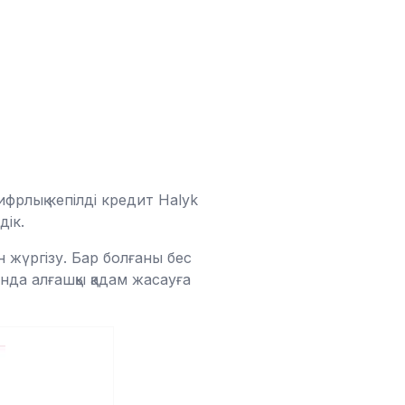
ифрлық кепілді кредит Halyk
дік.
 жүргізу. Бар болғаны бес
ында алғашқы қадам жасауға