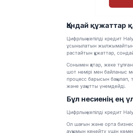
Қандай құжаттар 
Цифрлық кепілді кредит Haly
ұсынылатын жылжымайтын мү
растайтын құжаттар, сондай
Сонымен қатар, жеке тұлған
шот нөмірі мен байланыс мәл
процесс барысын бақылап, т
және уақытты үнемдейді.
Бұл несиенің ең 
Цифрлық кепілді кредит Hal
Ол шағын және орта бизнес
ауқымын кеңейту үшін көме