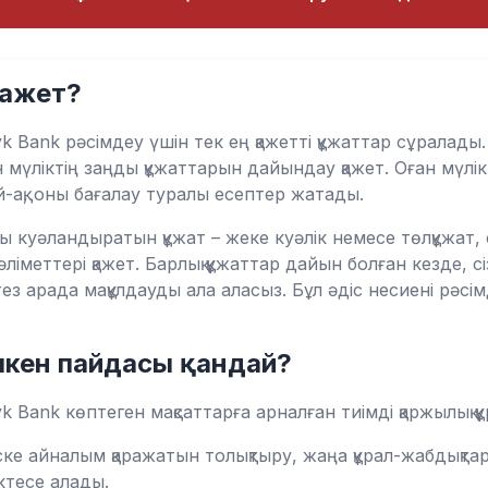
қажет?
k Bank рәсімдеу үшін тек ең қажетті құжаттар сұралады. 
ліктің заңды құжаттарын дайындау қажет. Оған мүлікті
-ақ, оны бағалау туралы есептер жатады.
ы куәландыратын құжат – жеке куәлік немесе төлқұжат, с
іметтері қажет. Барлық құжаттар дайын болған кезде, сіз
ез арада мақұлдауды ала аласыз. Бұл әдіс несиені рәсі
үлкен пайдасы қандай?
yk Bank көптеген мақсаттарға арналған тиімді қаржылық 
ке айналым қаражатын толықтыру, жаңа құрал-жабдықтар
ктесе алады.