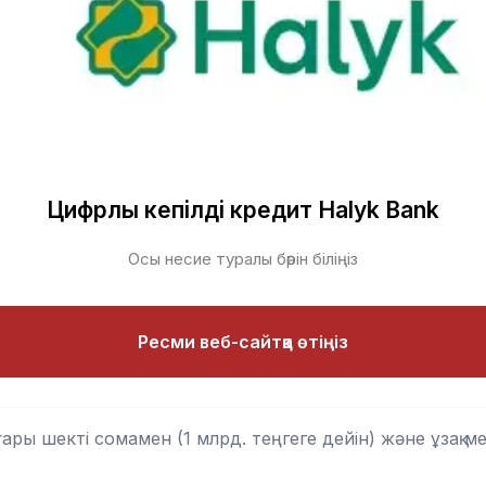
Цифрлық кепілді кредит Halyk Bank
Осы несие туралы бәрін біліңіз
Ресми веб-сайтқа өтіңіз
ры шекті сомамен (1 млрд. теңгеге дейін) және ұзақ ме