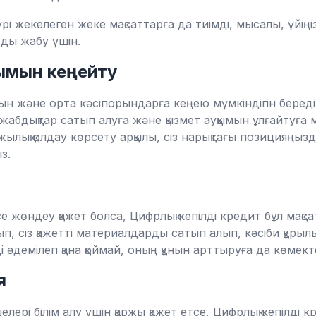
рі жекелеген жеке мақсаттарға да тиімді, мысалы, үйіңіз
ды жабу үшін.
қымын кеңейту
ғын және орта кәсіпорындарға кеңею мүмкіндігін беред
жабдықтар сатып алуға және қызмет ауқымын ұлғайтуға 
ылық қолдау көрсету арқылы, сіз нарықтағы позицияңызд
з.
е жөндеу қажет болса, Цифрлық кепілді кредит бұл мақса
, сіз қажетті материалдарды сатып алып, кәсіби құрыл
ді әдемілеп қана қоймай, оның құнын арттыруға да көмект
я
елері білім алу үшін қаржы қажет етсе, Цифрлық кепілді