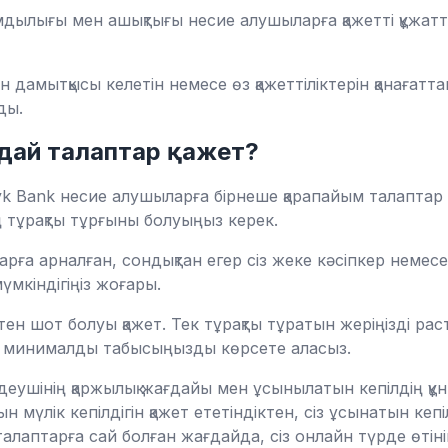
ымдылығы мен ашықтығы несие алушыларға қажетті құжа
 дамытқысы келетін немесе өз қажеттіліктерін қанағат
ды.
ндай талаптар қажет?
yk Bank несие алушыларға бірнеше қарапайым талаптар қо
 тұрақты тұрғыны болуыңыз керек.
арға арналған, сондықтан егер сіз жеке кәсіпкер немес
үмкіндігіңіз жоғары.
-тен шот болуы қажет. Тек тұрақты тұратын жеріңізді ра
де минималды табысыңызды көрсете аласыз.
деушінің қаржылық жағдайы мен ұсынылатын кепілдің құ
 мүлік кепілдігін қажет ететіндіктен, сіз ұсынатын кеп
алаптарға сай болған жағдайда, сіз онлайн түрде өтіні