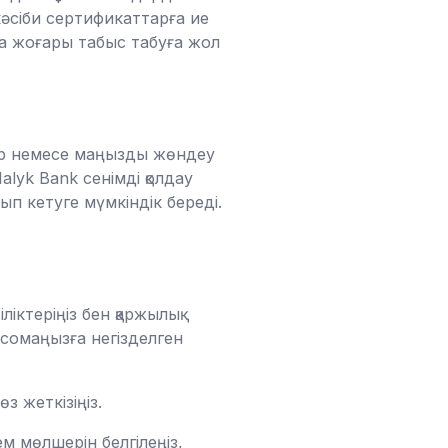
кәсіби сертификаттарға ие
қта жоғары табыс табуға жол
ар немесе маңызды жөндеу
lyk Bank сенімді қолдау
ып кетуге мүмкіндік береді.
іктеріңіз бен қаржылық
 сомаңызға негізделген
 жеткізіңіз.
м мөлшерін белгілеңіз,