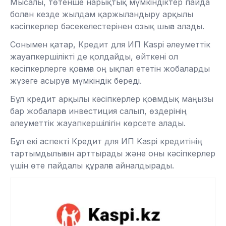
Мысалы, төтенше нарықтық мүмкіндіктер пайда
болған кезде жылдам қаржыландыру арқылы
кәсіпкерлер бәсекелестерінен озық шыға алады.
Сонымен қатар, Кредит для ИП Kaspi әлеуметтік
жауапкершілікті де қолдайды, өйткені ол
кәсіпкерлерге қоғамға оң ықпал ететін жобаларды
жүзеге асыруға мүмкіндік береді.
Бұл кредит арқылы кәсіпкерлер қоғамдық маңызы
бар жобаларға инвестиция салып, өздерінің
әлеуметтік жауапкершілігін көрсете алады.
Бұл екі аспекті Кредит для ИП Kaspi кредитінің
тартымдылығын арттырады және оны кәсіпкерлер
үшін өте пайдалы құралға айналдырады.