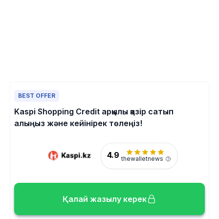
BEST OFFER
Kaspi Shopping Credit арқылы қазір сатып
алыңыз және кейінірек төлеңіз!
4.9
thewalletnews
Қалай жазылу керек