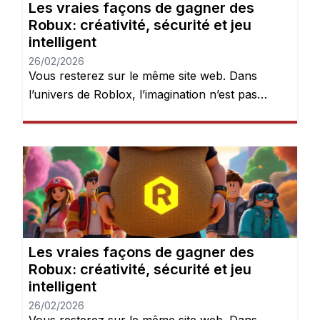
Les vraies façons de gagner des
Robux: créativité, sécurité et jeu
intelligent
26/02/2026
Vous resterez sur le même site web. Dans
l’univers de Roblox, l’imagination n’est pas
seulement encouragée — elle est récompensée.
Chaque jour, des millions de joueurs se
connectent pour explorer des mondes, créer
des expériences et donner vie à leurs idées.
Mais après quelques heures de jeu, une chose
devient évidente : les Robux peuvent […]
Les vraies façons de gagner des
Robux: créativité, sécurité et jeu
intelligent
26/02/2026