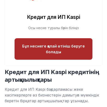
Кредит для ИП Kaspi
Осы несие туралы бәрін біліңіз
Бұл несиеге қалай өтініш беруге
болады
Кредит для ИП Kaspi кредитінің
артықшылықтары
Кредит для ИП Kaspi бағдарламасы жеке
кәсіпкерлерге өз бизнестерін дамытуға мүмкіндік
беретін бірқатар артықшылықтар ұсынады.