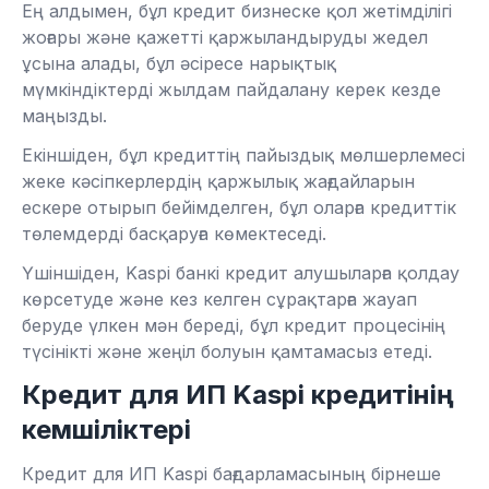
Ең алдымен, бұл кредит бизнеске қол жетімділігі
жоғары және қажетті қаржыландыруды жедел
ұсына алады, бұл әсіресе нарықтық
мүмкіндіктерді жылдам пайдалану керек кезде
маңызды.
Екіншіден, бұл кредиттің пайыздық мөлшерлемесі
жеке кәсіпкерлердің қаржылық жағдайларын
ескере отырып бейімделген, бұл оларға кредиттік
төлемдерді басқаруға көмектеседі.
Үшіншіден, Kaspi банкі кредит алушыларға қолдау
көрсетуде және кез келген сұрақтарға жауап
беруде үлкен мән береді, бұл кредит процесінің
түсінікті және жеңіл болуын қамтамасыз етеді.
Кредит для ИП Kaspi кредитінің
кемшіліктері
Кредит для ИП Kaspi бағдарламасының бірнеше