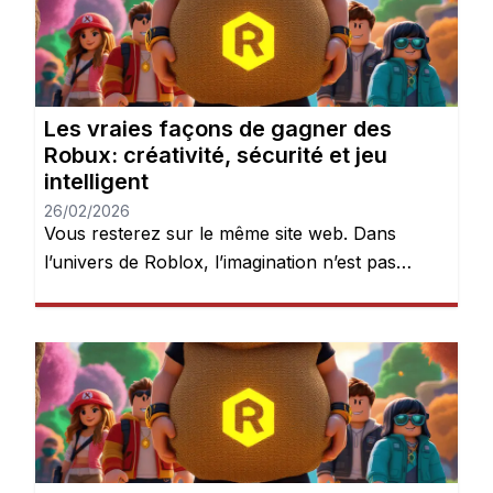
Les vraies façons de gagner des
Robux: créativité, sécurité et jeu
intelligent
26/02/2026
Vous resterez sur le même site web. Dans
l’univers de Roblox, l’imagination n’est pas
seulement encouragée — elle est récompensée.
Chaque jour, des millions de joueurs se
connectent pour explorer des mondes, créer
des expériences et donner vie à leurs idées.
Mais après quelques heures de jeu, une chose
devient évidente : les Robux peuvent […]