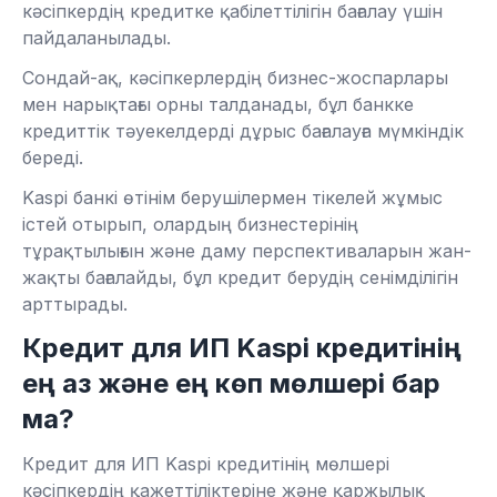
кәсіпкердің кредитке қабілеттілігін бағалау үшін
пайдаланылады.
Сондай-ақ, кәсіпкерлердің бизнес-жоспарлары
мен нарықтағы орны талданады, бұл банкке
кредиттік тәуекелдерді дұрыс бағалауға мүмкіндік
береді.
Kaspi банкі өтінім берушілермен тікелей жұмыс
істей отырып, олардың бизнестерінің
тұрақтылығын және даму перспективаларын жан-
жақты бағалайды, бұл кредит берудің сенімділігін
арттырады.
Кредит для ИП Kaspi кредитінің
ең аз және ең көп мөлшері бар
ма?
Кредит для ИП Kaspi кредитінің мөлшері
кәсіпкердің қажеттіліктеріне және қаржылық