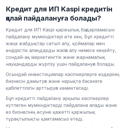
Кредит для ИП Kaspi кредитін
қалай пайдалануға болады?
Кредит для ИП Kaspi қаржылық бағдарламасын
пайдалану мүмкіндіктері өте кең. Бұл кредитті
жаңа жабдықтар сатып алу, қоймалар мен
өндірістік алаңдарды жалға алу немесе кеңейту,
сондай-ақ маркетингтік және жарнамалық
науқандарды жүргізу үшін пайдалануға болады.
Осындай инвестициялар кәсіпкерлерге өздерінің
бизнесін дамытуға және нарықта бәсекеге
қабілеттілігін арттыруға көмектеседі.
Бұл кредитті пайдалану арқылы кәсіпкерлер
күтпеген мүмкіндіктерді пайдалана алады және
өз бизнесінің өсуіне қажетті қаржылық
тұрақтылықты қамтамасыз етеді.