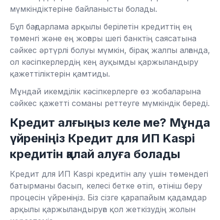
мүмкіндіктеріне байланысты болады.
Бұл бағдарлама арқылы берілетін кредиттің ең
төменгі және ең жоғары шегі банктің саясатына
сәйкес әртүрлі болуы мүмкін, бірақ жалпы алғанда,
ол кәсіпкерлердің кең ауқымды қаржыландыру
қажеттіліктерін қамтиды.
Мұндай икемділік кәсіпкерлерге өз жобаларына
сәйкес қажетті соманы реттеуге мүмкіндік береді.
Кредит алғыңыз келе ме? Мұнда
үйреніңіз Кредит для ИП Kaspi
кредитін қалай алуға болады
Кредит для ИП Kaspi кредитін алу үшін төмендегі
батырманы басып, келесі бетке өтіп, өтініш беру
процесін үйреніңіз. Біз сізге қарапайым қадамдар
арқылы қаржыландыруға қол жеткізудің жолын