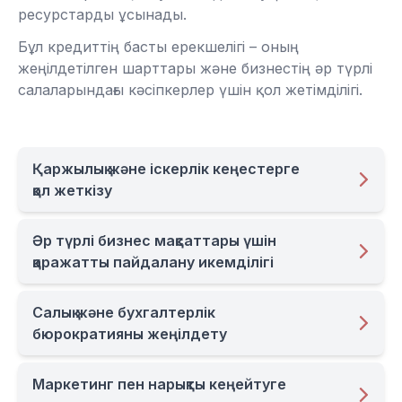
ресурстарды ұсынады.
Бұл кредиттің басты ерекшелігі – оның
жеңілдетілген шарттары және бизнестің әр түрлі
салаларындағы кәсіпкерлер үшін қол жетімділігі.
Қаржылық және іскерлік кеңестерге
қол жеткізу
Әр түрлі бизнес мақсаттары үшін
қаражатты пайдалану икемділігі
Салық және бухгалтерлік
бюрократияны жеңілдету
Маркетинг пен нарықты кеңейтуге