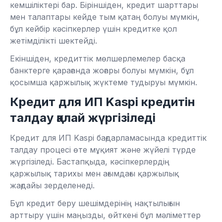
кемшіліктері бар. Біріншіден, кредит шарттары
мен талаптары кейде тым қатаң болуы мүмкін,
бұл кейбір кәсіпкерлер үшін кредитке қол
жетімділікті шектейді.
Екіншіден, кредиттік мөлшерлемелер басқа
банктерге қарағанда жоғары болуы мүмкін, бұл
қосымша қаржылық жүктеме тудыруы мүмкін.
Кредит для ИП Kaspi кредитін
талдау қалай жүргізіледі
Кредит для ИП Kaspi бағдарламасында кредиттік
талдау процесі өте мұқият және жүйелі түрде
жүргізіледі. Бастапқыда, кәсіпкерлердің
қаржылық тарихы мен ағымдағы қаржылық
жағдайы зерделенеді.
Бұл кредит беру шешімдерінің нақтылығын
арттыру үшін маңызды, өйткені бұл мәліметтер