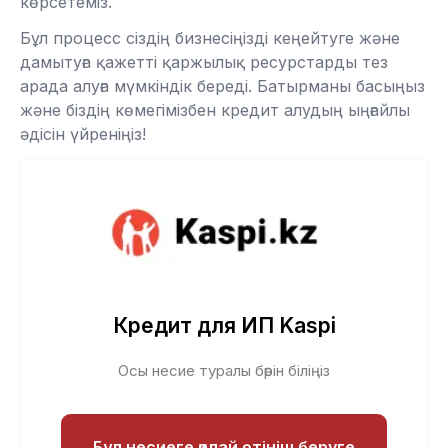
көрсетеміз.
Бұл процесс сіздің бизнесіңізді кеңейтуге және
дамытуға қажетті қаржылық ресурстарды тез
арада алуға мүмкіндік береді. Батырманы басыңыз
және біздің көмегімізбен кредит алудың ыңғайлы
әдісін үйреніңіз!
Кредит для ИП Kaspi
Осы несие туралы бәрін біліңіз
Бұл несиеге қалай өтініш беруге