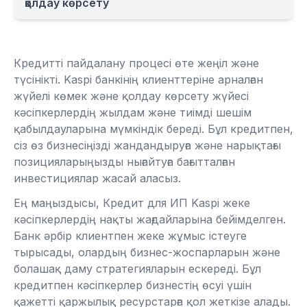
қолдау көрсету
Кредитті пайдалану процесі өте жеңіл және
түсінікті. Kaspi банкінің клиенттеріне арналған
жүйелі көмек және қолдау көрсету жүйесі
кәсіпкерлердің жылдам және тиімді шешім
қабылдауларына мүмкіндік береді. Бұл кредитпен,
сіз өз бизнесіңізді жандандыруға және нарықтағы
позицияларыңызды нығайтуға бағытталған
инвестициялар жасай аласыз.
Ең маңыздысы, Кредит для ИП Kaspi жеке
кәсіпкерлердің нақты жағдайларына бейімделген.
Банк әрбір клиентпен жеке жұмыс істеуге
тырысады, олардың бизнес-жоспарларын және
болашақ даму стратегияларын ескереді. Бұл
кредитпен кәсіпкерлер бизнестің өсуі үшін
қажетті қаржылық ресурстарға қол жеткізе алады.