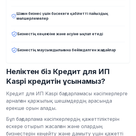
Шағын бизнес үшін бәсекеге қабілетті пайыздық
мөлшерлемелер
Бизнестің кеңеюіне және өсуіне ықпал етеді
Бизнестің маусымдылығына бейімделген жағдайлар
Неліктен біз Кредит для ИП
Kaspi кредитін ұсынамыз?
Кредит для ИП Kaspi бағдарламасы кәсіпкерлерге
арналған қаржылық шешімдердің арасында
ерекше орын алады.
Бұл бағдарлама кәсіпкерлердің қажеттіліктерін
ескере отырып жасалған және олардың
бизнестерін кеңейту және дамыту үшін қажетті