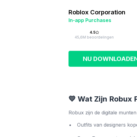
Roblox Corporation
In-app Purchases
4.5
45,6M beoordelingen
NU DOWNLOADE
💛 Wat Zijn Robux 
Robux zijn de digitale munten
Outfits van designers ko