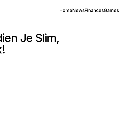
Home
News
Finances
Games
ien Je Slim,
!