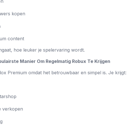
en
powers kopen
n
ium content
aat, hoe leuker je spelervaring wordt.
pulairste Manier Om Regelmatig Robux Te Krijgen
lox Premium omdat het betrouwbaar en simpel is. Je krijgt:
atarshop
te verkopen
ng