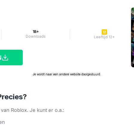
1B+
Downloads
Leeftijd 12+
N
Je wordt naar een andere website doorgestuurd.
Precies?
 van Roblox. Je kunt er o.a.:
pen