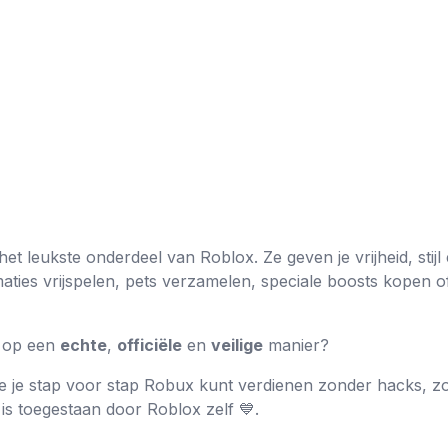
het leukste onderdeel van Roblox. Ze geven je vrijheid, stij
aties vrijspelen, pets verzamelen, speciale boosts kopen of
 op een
echte
,
officiële
en
veilige
manier?
hoe je stap voor stap Robux kunt verdienen zonder hacks, z
dt is toegestaan door Roblox zelf 💙.